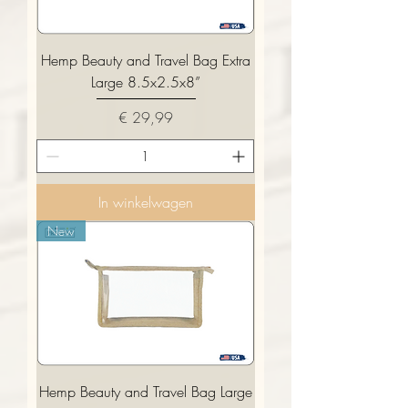
Hemp Beauty and Travel Bag Extra
Large 8.5x2.5x8”
Prijs
€ 29,99
In winkelwagen
New
Hemp Beauty and Travel Bag Large