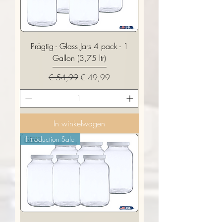
Prägtig - Glass Jars 4 pack - 1
Gallon (3,75 ltr)
Normale prijs
Verkoopprijs
€ 54,99
€ 49,99
In winkelwagen
Introduction Sale