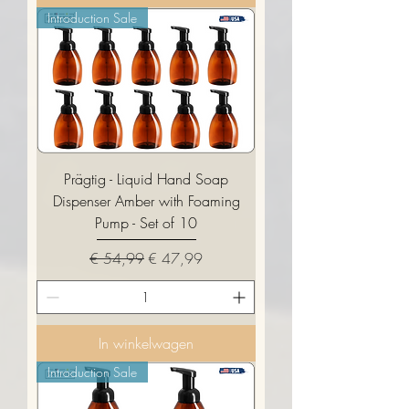
Introduction Sale
Prägtig - Liquid Hand Soap
Dispenser Amber with Foaming
Pump - Set of 10
Normale prijs
Verkoopprijs
€ 54,99
€ 47,99
In winkelwagen
Introduction Sale