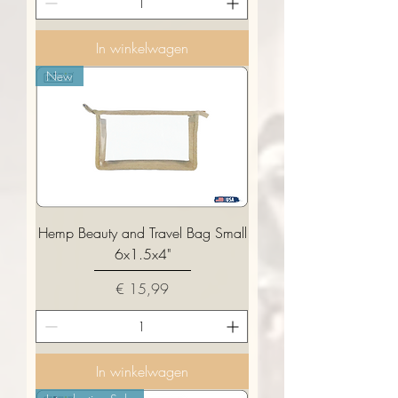
In winkelwagen
New
Hemp Beauty and Travel Bag Small
6x1.5x4"
Prijs
€ 15,99
In winkelwagen