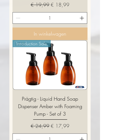
Normale prijs
Verkoopprijs
€ 19,99
€ 18,99
In winkelwagen
Introduction Sale
Prägtig - Liquid Hand Soap
Dispenser Amber with Foaming
Pump - Set of 3
Normale prijs
Verkoopprijs
€ 24,99
€ 17,99