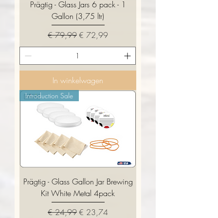
Prägtig - Glass Jars 6 pack - 1
Gallon (3,75 ltr)
Normale prijs
Verkoopprijs
€ 79,99
€ 72,99
In winkelwagen
Introduction Sale
Prägtig - Glass Gallon Jar Brewing
Kit White Metal 4pack
Normale prijs
Verkoopprijs
€ 24,99
€ 23,74