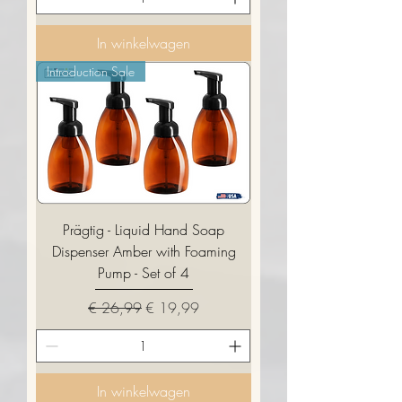
In winkelwagen
Introduction Sale
Prägtig - Liquid Hand Soap
Dispenser Amber with Foaming
Pump - Set of 4
Normale prijs
Verkoopprijs
€ 26,99
€ 19,99
In winkelwagen