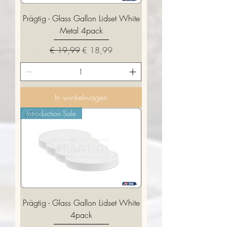
Prägtig - Glass Gallon Lidset White
Metal 4pack
Normale prijs
Verkoopprijs
€ 19,99
€ 18,99
In winkelwagen
Introduction Sale
Prägtig - Glass Gallon Lidset White
4pack