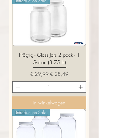
Introduction Sale
Prägtig - Glass Jars 2 pack - 1
Gallon (3,75 ltr)
Normale prijs
Verkoopprijs
€ 29,99
€ 28,49
In winkelwagen
Introduction Sale