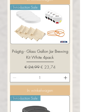
Introduction Sale
Prägtig - Glass Gallon Jar Brewing
Kit White 4pack
Normale prijs
Verkoopprijs
€ 24,99
€ 23,74
In winkelwagen
Introduction Sale