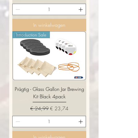
In winkelwagen
Introduction Sale
Prägtig - Glass Gallon Jar Brewing
Kit Black 4pack
Normale prijs
Verkoopprijs
€ 24,99
€ 23,74
In winkelwagen