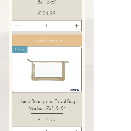
8x1.5x6”
Prijs
€ 24,99
In winkelwagen
New
Hemp Beauty and Travel Bag
Medium 7x1.5x5”
Prijs
€ 19,99