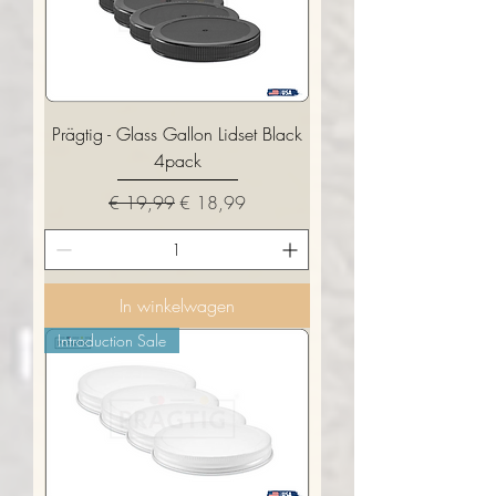
Prägtig - Glass Gallon Lidset Black
4pack
Normale prijs
Verkoopprijs
€ 19,99
€ 18,99
In winkelwagen
Introduction Sale